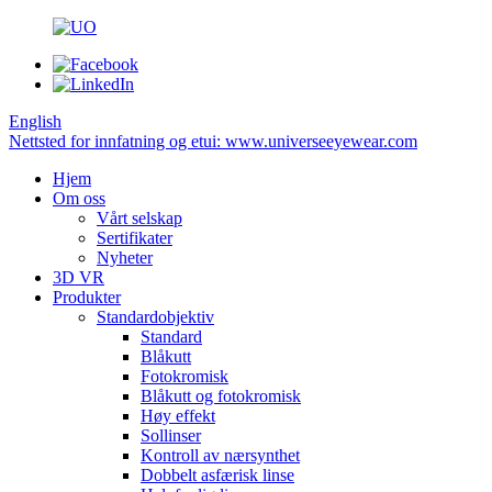
English
Nettsted for innfatning og etui: www.universeeyewear.com
Hjem
Om oss
Vårt selskap
Sertifikater
Nyheter
3D VR
Produkter
Standardobjektiv
Standard
Blåkutt
Fotokromisk
Blåkutt og fotokromisk
Høy effekt
Sollinser
Kontroll av nærsynthet
Dobbelt asfærisk linse