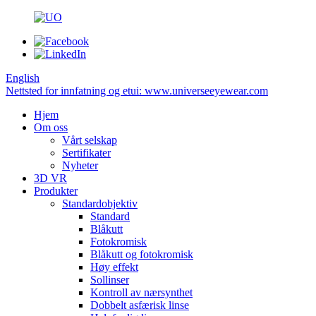
English
Nettsted for innfatning og etui: www.universeeyewear.com
Hjem
Om oss
Vårt selskap
Sertifikater
Nyheter
3D VR
Produkter
Standardobjektiv
Standard
Blåkutt
Fotokromisk
Blåkutt og fotokromisk
Høy effekt
Sollinser
Kontroll av nærsynthet
Dobbelt asfærisk linse