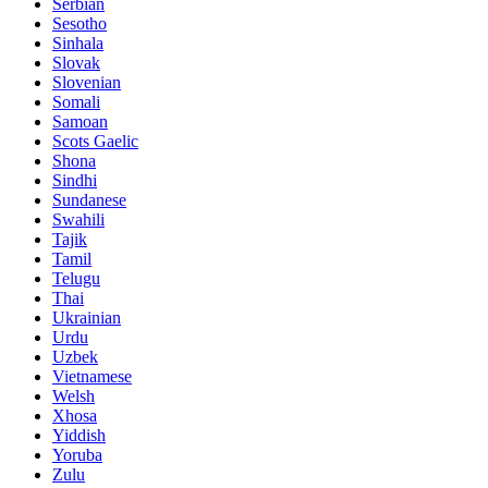
Serbian
Sesotho
Sinhala
Slovak
Slovenian
Somali
Samoan
Scots Gaelic
Shona
Sindhi
Sundanese
Swahili
Tajik
Tamil
Telugu
Thai
Ukrainian
Urdu
Uzbek
Vietnamese
Welsh
Xhosa
Yiddish
Yoruba
Zulu